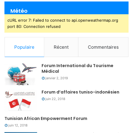
Météo
cURL error 7: Failed to connect to api.openweathermap.org
port 80: Connection refused
Populaire
Récent
Commentaires
Forum International du Tourisme
Médical
janvier 2, 2019
Forum d’affaires tuniso-indonésien
juin 22, 2018
Tunisian African Empowerment Forum
juin 12, 2018