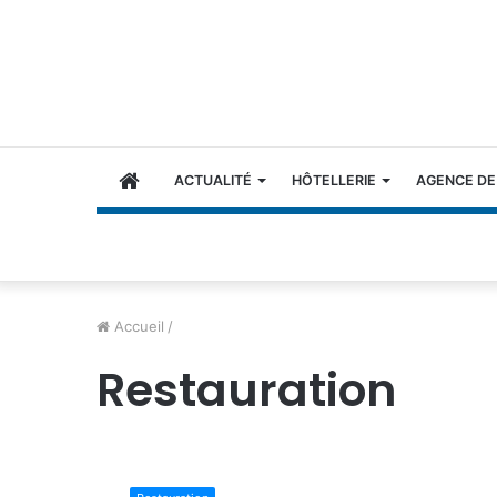
ACCUEIL
ACTUALITÉ
HÔTELLERIE
AGENCE DE
Accueil
/
Restauration
T
R