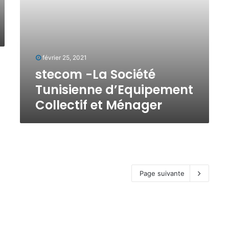
o
c
i
é
t
février 25, 2021
é
T
stecom -La Société
u
Tunisienne d’Equipement
n
Collectif et Ménager
i
s
i
e
n
n
e
Page suivante
d
’
E
q
u