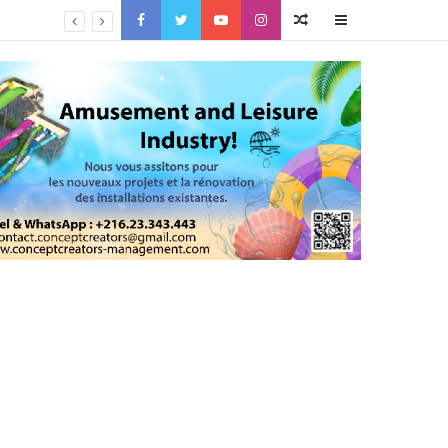
Facebook
Twitter
YouTube
Instagram
Article
Sidebar
Aléatoire
(barre
latérale)