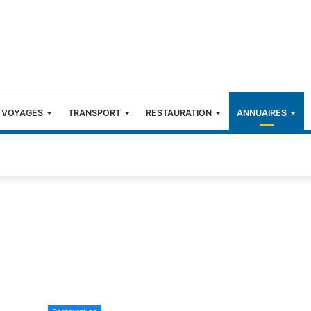
 VOYAGES
TRANSPORT
RESTAURATION
ANNUAIRES
S
o