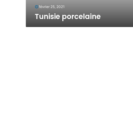
c
février 25, 2021
e
Tunisie porcelaine
l
a
i
n
e