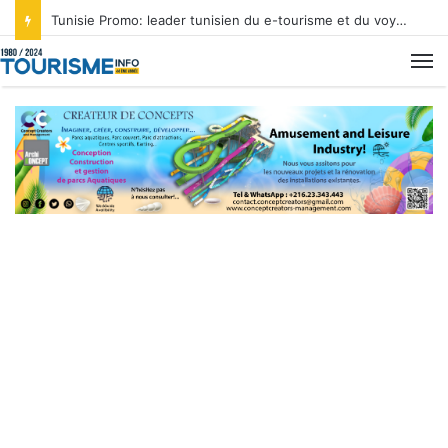
Tunisie Promo: leader tunisien du e-tourisme et du voyage sur mesure
M