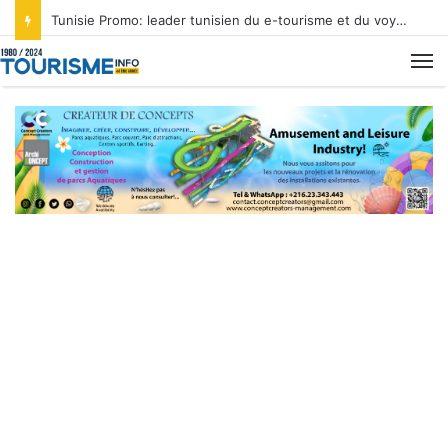
Tunisie Promo: leader tunisien du e-tourisme et du voyage sur mesure
M