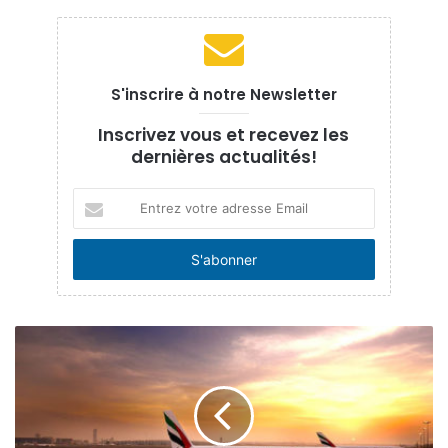
S'inscrire à notre Newsletter
Inscrivez vous et recevez les
dernières actualités!
Tous les rapatriés seront placés automatiquement dans
Entrez
des centres d’
isolement sanitaire
, dès leur arrivée.
votre
adresse
Email
Tags
Air france
compagnies aériennes
coronavirus