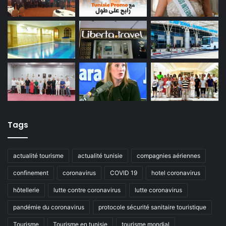
Tags
actualité tourisme
actualité tunisie
compagnies aériennes
confinement
coronavirus
COVID 19
hotel coronavirus
hôtellerie
lutte contre coronavirus
lutte coronavirus
pandémie du coronavirus
protocole sécurité sanitaire touristique
Tourisme
Tourisme en tunisie
tourisme mondial