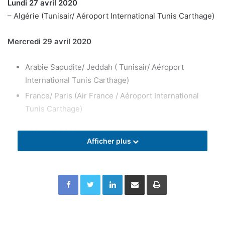
Lundi 27 avril 2020
– Algérie (Tunisair/ Aéroport International Tunis Carthage)
Mercredi 29 avril 2020
Arabie Saoudite/ Jeddah ( Tunisair/ Aéroport
International Tunis Carthage)
France/ Paris (Air France / Aéroport International
Tunis Carthage)
Jeudi 30 avril 2020
Afficher plus
–
Emirats Arabes Unis/ Dubaï ( Emirates/ Aéroport
International Tunis Carthage )
Facebook
Twitter
Linkedin
Partager par email
Imprimer
Samedi 2 mai 2020
– Canada/ Montréal (Tunisair/ Aéroport International Tunis
Carthage).