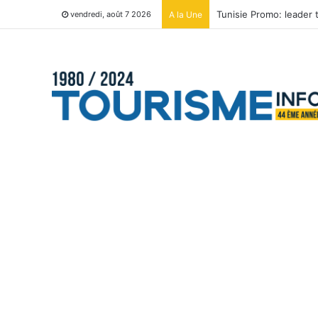
Tunisie Promo: leader
A la Une
vendredi, août 7 2026