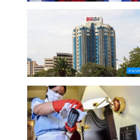
A la U