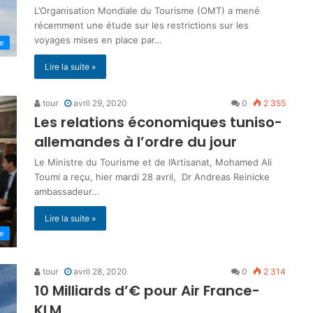
L’Organisation Mondiale du Tourisme (OMT) a mené
récemment une étude sur les restrictions sur les
voyages mises en place par…
ne
Lire la suite »
tour
avril 29, 2020
0
2 355
Les relations économiques tuniso-
allemandes à l’ordre du jour
Le Ministre du Tourisme et de l’Artisanat, Mohamed Ali
Toumi a reçu, hier mardi 28 avril, Dr Andreas Reinicke
ambassadeur…
Lire la suite »
ne
tour
avril 28, 2020
0
2 314
10 Milliards d’€ pour Air France-
KLM…