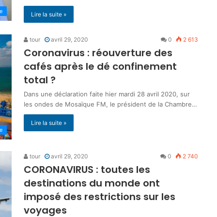
ne
Lire la suite »
tour
avril 29, 2020
0
2 613
Coronavirus : réouverture des
cafés après le dé confinement
total ?
Dans une déclaration faite hier mardi 28 avril 2020, sur
les ondes de Mosaïque FM, le président de la Chambre…
Lire la suite »
ne
tour
avril 29, 2020
0
2 740
CORONAVIRUS : toutes les
destinations du monde ont
imposé des restrictions sur les
voyages