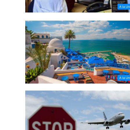
A la U
A la U