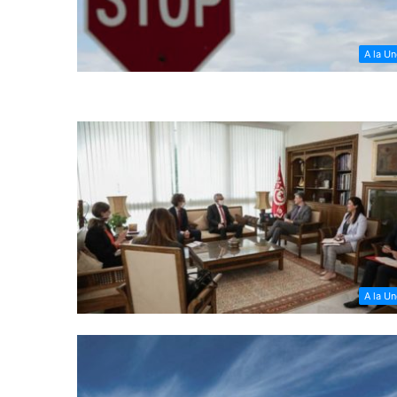
A la U
A la U