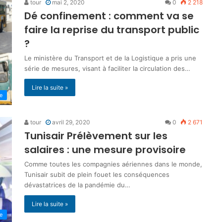
tour
mai 2, 2020
0
2 218
Dé confinement : comment va se
faire la reprise du transport public
?
Le ministère du Transport et de la Logistique a pris une
série de mesures, visant à faciliter la circulation des…
Lire la suite »
ne
tour
avril 29, 2020
0
2 671
Tunisair Prélèvement sur les
salaires : une mesure provisoire
Comme toutes les compagnies aériennes dans le monde,
Tunisair subit de plein fouet les conséquences
dévastatrices de la pandémie du…
Lire la suite »
ne