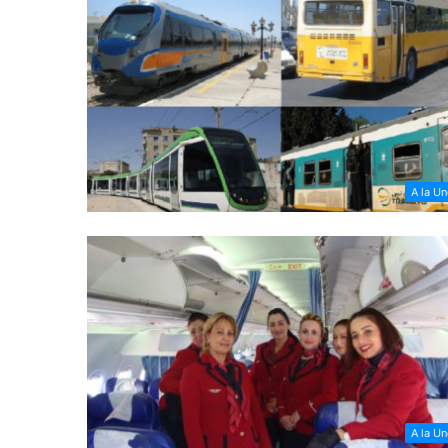
A la U
A la U