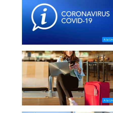
A la U
A la U