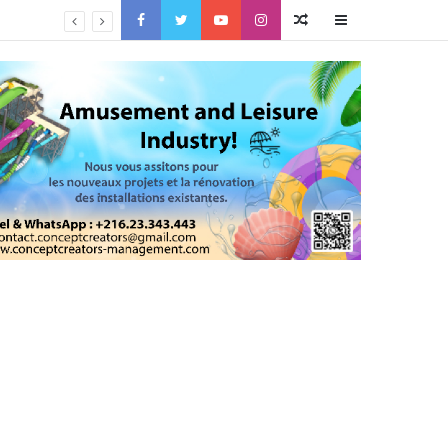
Facebook
Twitter
YouTube
Instagram
Article
Sidebar
Aléatoire
(barre
latérale)