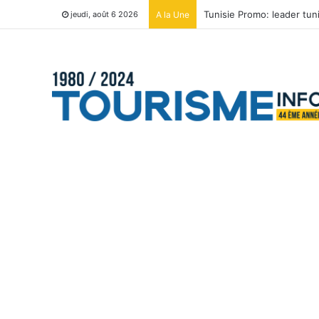
Tunisie Promo: leader tu
A la Une
jeudi, août 6 2026