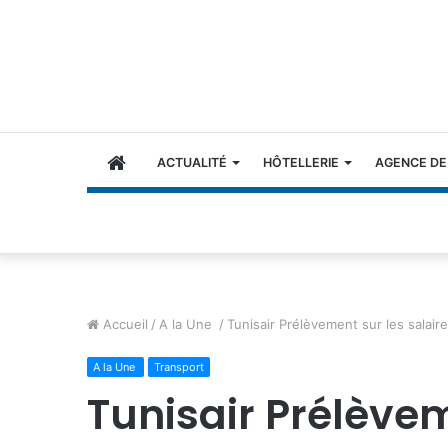
ACCUEIL
ACTUALITÉ
HÔTELLERIE
AGENCE DE
Accueil
/
A la Une
/
Tunisair Prélèvement sur les salair
A la Une
Transport
Tunisair Prélèvem