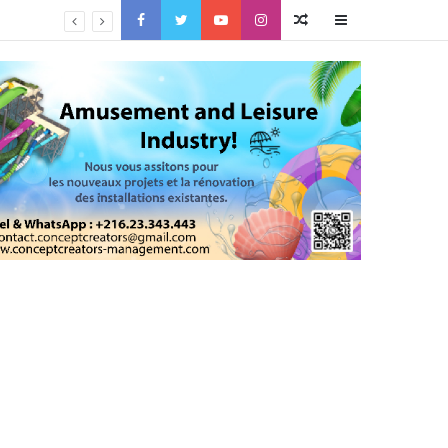
Facebook
Twitter
YouTube
Instagram
Article
Sidebar
Aléatoire
(barre
latérale)