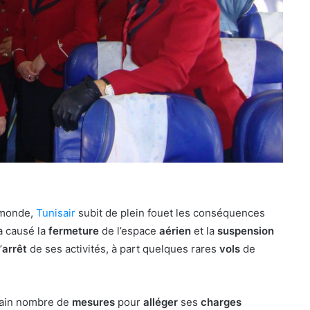
 monde,
Tunisair
subit de plein fouet les conséquences
a causé la
fermeture
de l’espace
aérien
et la
suspension
’
arrêt
de ses activités, à part quelques rares
vols
de
tain nombre de
mesures
pour
alléger
ses
charges