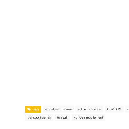
Tags
actualité tourisme
actualité tunisie
COVID 19
c
transport aérien
tunisair
vol de rapatriement