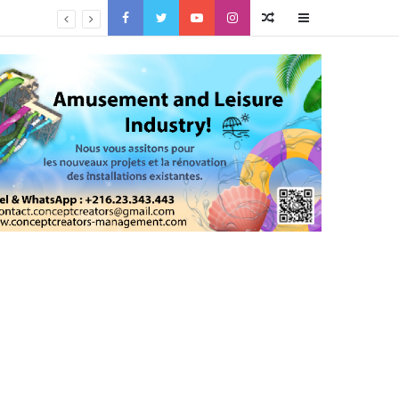
Facebook
Twitter
YouTube
Instagram
Article
Sidebar
Aléatoire
(barre
latérale)