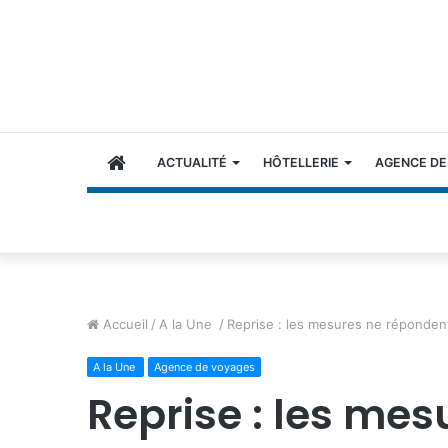
ACCUEIL
ACTUALITÉ
HÔTELLERIE
AGENCE DE
Accueil
/
A la Une
/
Reprise : les mesures ne répondent
A la Une
Agence de voyages
Reprise : les me