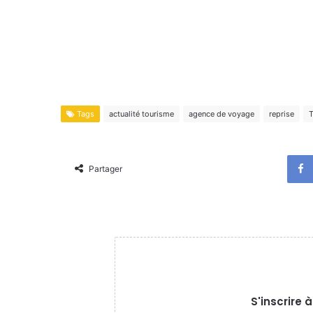
Tags
actualité tourisme
agence de voyage
reprise
T
Partager
S'inscrire 