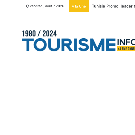
Tunisie Promo: leader
A la Une
vendredi, août 7 2026