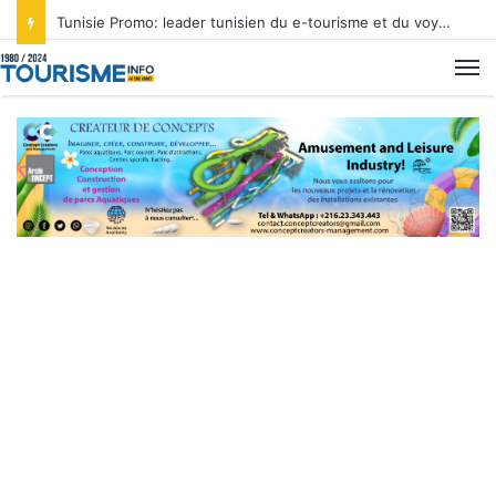
Tunisie Promo: leader tunisien du e-tourisme et du voyage sur mesure
M