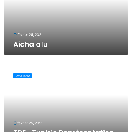
a
l
u
février 25, 2021
Aicha alu
T
R
Restauration
E
-
T
u
n
i
s
i
février 25, 2021
e