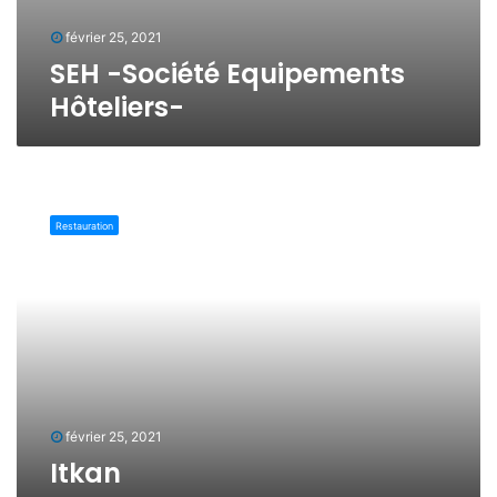
p
e
février 25, 2021
m
SEH -Société Equipements
e
Hôteliers-
n
t
s
H
I
ô
t
t
Restauration
k
e
a
l
n
i
e
r
s
-
février 25, 2021
Itkan