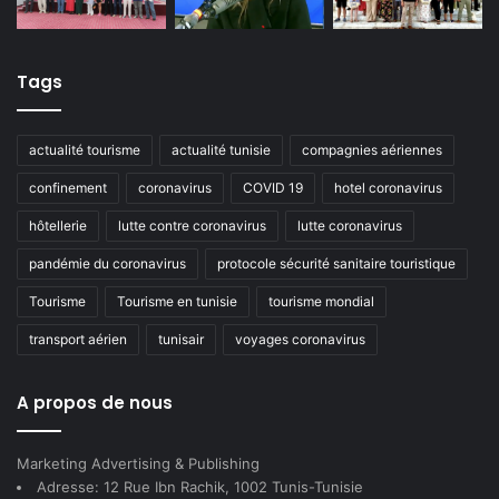
Tags
actualité tourisme
actualité tunisie
compagnies aériennes
confinement
coronavirus
COVID 19
hotel coronavirus
hôtellerie
lutte contre coronavirus
lutte coronavirus
pandémie du coronavirus
protocole sécurité sanitaire touristique
Tourisme
Tourisme en tunisie
tourisme mondial
transport aérien
tunisair
voyages coronavirus
A propos de nous
Marketing Advertising & Publishing
Adresse: 12 Rue Ibn Rachik, 1002 Tunis-Tunisie