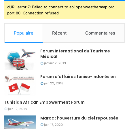
cURL error 7: Failed to connect to api.openweathermap.org
port 80: Connection refused
Populaire
Récent
Commentaires
Forum International du Tourisme
Médical
janvier 2, 2019
Forum d’affaires tuniso-indonésien
juin 22, 2018
Tunisian African Empowerment Forum
juin 12, 2018
Maroc : l’ouverture du ciel repoussée
juin 17, 2020