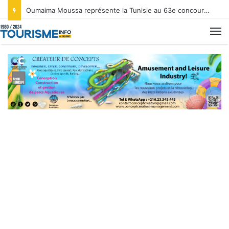
Oumaima Moussa représente la Tunisie au 63e concours Miss International au Japon.
M