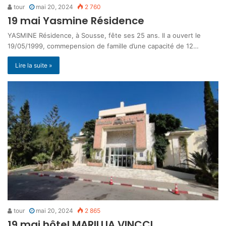
tour
mai 20, 2024
2 760
19 mai Yasmine Résidence
YASMINE Résidence, à Sousse, fête ses 25 ans. Il a ouvert le
19/05/1999, commepension de famille d’une capacité de 12…
Lire la suite »
tour
mai 20, 2024
2 865
19 mai hôtel MARILLIA VINCCI