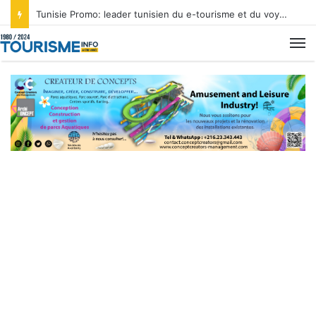
Tunisie Promo: leader tunisien du e-tourisme et du voyage sur mesure
M