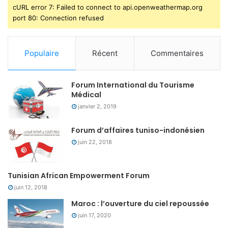
cURL error 7: Failed to connect to api.openweathermap.org
port 80: Connection refused
Populaire
Récent
Commentaires
Forum International du Tourisme
Médical
janvier 2, 2019
Forum d’affaires tuniso-indonésien
juin 22, 2018
Tunisian African Empowerment Forum
juin 12, 2018
Maroc : l’ouverture du ciel repoussée
juin 17, 2020