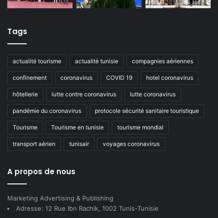
Tags
actualité tourisme
actualité tunisie
compagnies aériennes
confinement
coronavirus
COVID 19
hotel coronavirus
hôtellerie
lutte contre coronavirus
lutte coronavirus
pandémie du coronavirus
protocole sécurité sanitaire touristique
Tourisme
Tourisme en tunisie
tourisme mondial
transport aérien
tunisair
voyages coronavirus
A propos de nous
Marketing Advertising & Publishing
Adresse: 12 Rue Ibn Rachik, 1002 Tunis-Tunisie