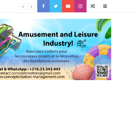
Facebook
Twitter
YouTube
Instagram
Article
Sidebar
Aléatoire
(barre
latérale)