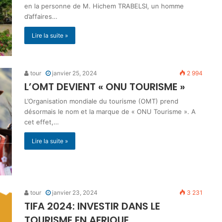
en la personne de M. Hichem TRABELSI, un homme
d’affaires…
Lire la suite »
tour
janvier 25, 2024
2 994
L’OMT DEVIENT « ONU TOURISME »
L’Organisation mondiale du tourisme (OMT) prend
désormais le nom et la marque de « ONU Tourisme ». A
cet effet,…
Lire la suite »
tour
janvier 23, 2024
3 231
TIFA 2024: INVESTIR DANS LE
TOURISME EN AFRIQUE