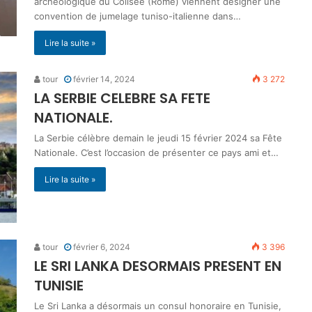
archéologique du Colisée (Rome) viennent designer une
convention de jumelage tuniso-italienne dans…
Lire la suite »
tour
février 14, 2024
3 272
LA SERBIE CELEBRE SA FETE
NATIONALE.
La Serbie célèbre demain le jeudi 15 février 2024 sa Fête
Nationale. C’est l’occasion de présenter ce pays ami et…
Lire la suite »
tour
février 6, 2024
3 396
LE SRI LANKA DESORMAIS PRESENT EN
TUNISIE
Le Sri Lanka a désormais un consul honoraire en Tunisie,