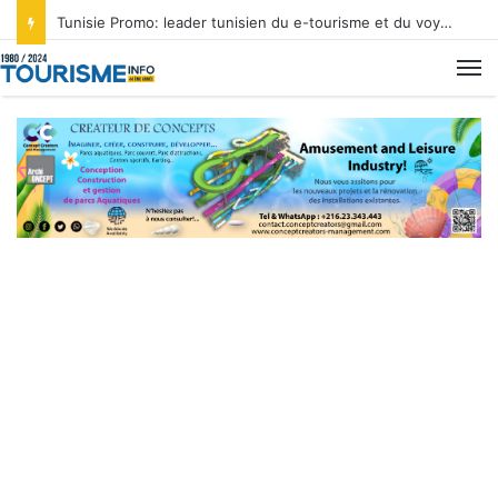
Tunisie Promo: leader tunisien du e-tourisme et du voyage sur mesure
M