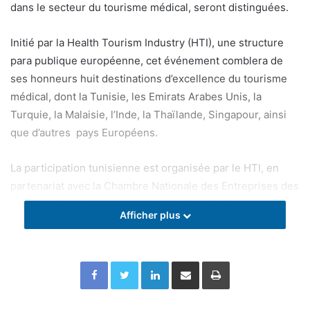
dans le secteur du tourisme médical, seront distinguées.
Initié par la Health Tourism Industry (HTI), une structure
para publique européenne, cet événement comblera de
ses honneurs huit destinations d’excellence du tourisme
médical, dont la Tunisie, les Emirats Arabes Unis, la
Turquie, la Malaisie, l’Inde, la Thaïlande, Singapour, ainsi
que d’autres pays Européens.
La participation tunisienne est organisée par le HTI, en
partenariat avec la Chambre Nationale des Entreprises des
Services de santé (CNESS), la Chambre Nationale des
Afficher plus
Etablissements Sanitaires Privés (CSNESP) et la
Fédération Nationale de la santé relevant de l’Union
Tunisienne de l’Industrie, du Commerce et de l’Artisanat
Facebook
Twitter
Linkedin
Partager par email
Imprimer
(UTICA) avec l’appui du ministère de la santé.