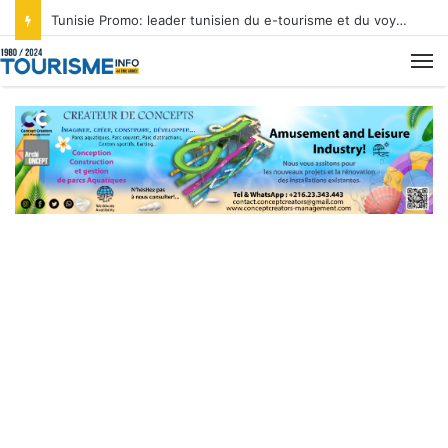
Tunisie Promo: leader tunisien du e-tourisme et du voyage sur mesure
M