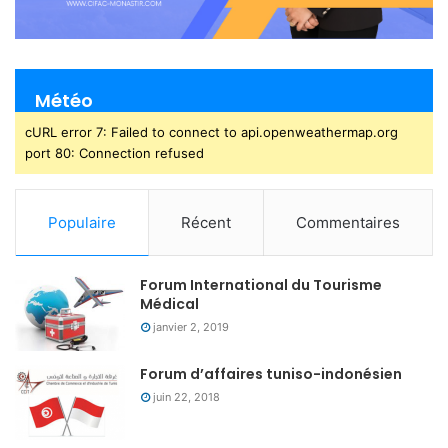
Météo
cURL error 7: Failed to connect to api.openweathermap.org
port 80: Connection refused
Populaire
Récent
Commentaires
Forum International du Tourisme
Médical
janvier 2, 2019
Forum d’affaires tuniso-indonésien
juin 22, 2018