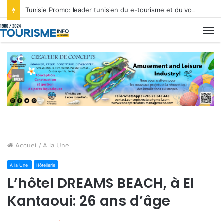
Tunisie Promo: leader tunisien du e-tourisme et du voyage sur mesure
M
Accueil
/
A la Une
A la Une
Hôtellerie
L’hôtel DREAMS BEACH, à El
Kantaoui: 26 ans d’âge