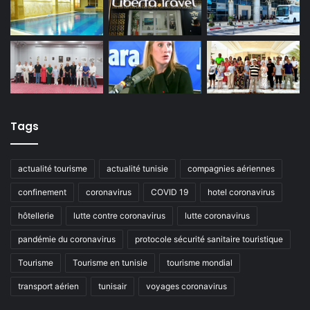
Tags
actualité tourisme
actualité tunisie
compagnies aériennes
confinement
coronavirus
COVID 19
hotel coronavirus
hôtellerie
lutte contre coronavirus
lutte coronavirus
pandémie du coronavirus
protocole sécurité sanitaire touristique
Tourisme
Tourisme en tunisie
tourisme mondial
transport aérien
tunisair
voyages coronavirus