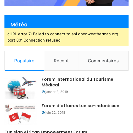
Météo
cURL error 7: Failed to connect to api.openweathermap.org
port 80: Connection refused
Populaire
Récent
Commentaires
Forum International du Tourisme
Médical
janvier 2, 2019
Forum d’affaires tuniso-indonésien
juin 22, 2018
Tunisian African Empowerment Forum