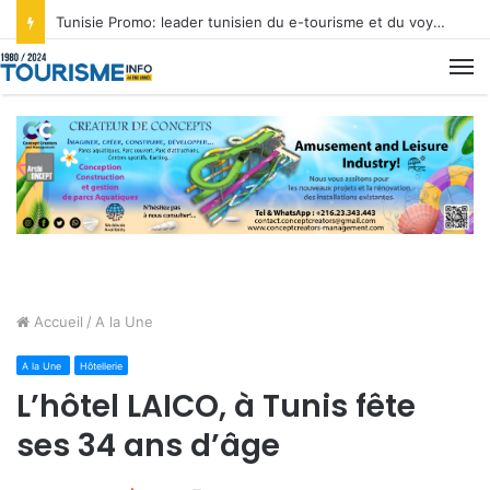
Tunisie Promo: leader tunisien du e-tourisme et du voyage sur mesure
M
Accueil
/
A la Une
A la Une
Hôtellerie
L’hôtel LAICO, à Tunis fête
ses 34 ans d’âge