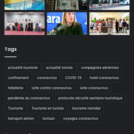
Tags
actualité tourisme
actualité tunisie
compagnies aériennes
confinement
coronavirus
COVID 19
hotel coronavirus
hôtellerie
lutte contre coronavirus
lutte coronavirus
pandémie du coronavirus
protocole sécurité sanitaire touristique
Tourisme
Tourisme en tunisie
tourisme mondial
transport aérien
tunisair
voyages coronavirus