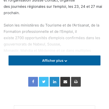
et l’organisation Suisse Contact, organise
des journées régionales sur l’emploi, les 23, 24 et 27 mai
prochain.
Selon les ministères du Tourisme et de l’Artisanat, de la
Formation professionnelle et de l’Emploi, il
existe 2700 opportunités d’emplois confirmées dans les
gouvernorats de Nabeul, Sousse,
Monastir, Mahdia et Médenine et ce dans multiples
domaines tels que l’accueil, les fonctions
Afficher plus
administratives, la cuisine, l’horticulture, les pâtisseries, la
restauration, l’entretien, la
garderie, le nettoyage et autres spécialités.
Facebook
Twitter
Linkedin
Partager par email
Imprimer
Le programme de ces journées sera organisé autour de
réunions qui se dérouleront le
jeudi 23 mai 2024, à l’école de formation dans les métiers
du tourisme à Hammamet, à