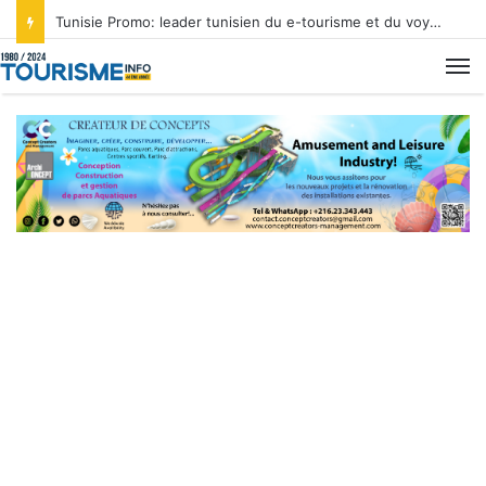
Tunisie Promo: leader tunisien du e-tourisme et du voyage sur mesure
M