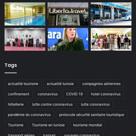
Tags
actualité tourisme
actualité tunisie
compagnies aériennes
confinement
coronavirus
COVID 19
hotel coronavirus
hôtellerie
lutte contre coronavirus
lutte coronavirus
pandémie du coronavirus
protocole sécurité sanitaire touristique
Tourisme
Tourisme en tunisie
tourisme mondial
transport aérien
tunisair
voyages coronavirus