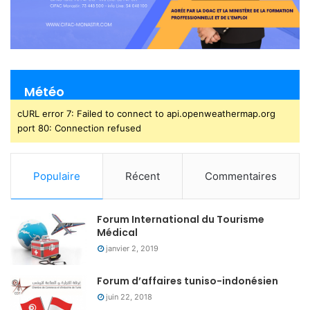
Météo
cURL error 7: Failed to connect to api.openweathermap.org
port 80: Connection refused
Populaire
Récent
Commentaires
Forum International du Tourisme
Médical
janvier 2, 2019
Forum d’affaires tuniso-indonésien
juin 22, 2018