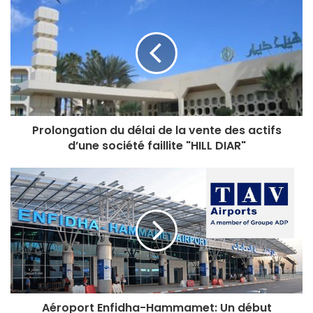
Pour plus de renseignements contacter M Lotfi KHELIFI
dont l’étude est au 23, avenue des Etats Unis d’Amérique
Tunis-Belvédère tel : 98.328.623 Email :
khelifi.lotfi@planet.tn
Prolongation du délai de la vente des actifs
d’une société faillite "HILL DIAR"
Aéroport Enfidha-Hammamet: Un début