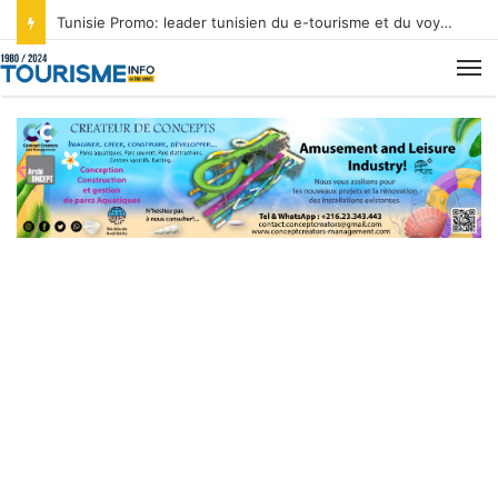
Tunisie Promo: leader tunisien du e-tourisme et du voyage sur mesure
M