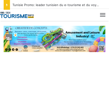
Tunisie Promo: leader tunisien du e-tourisme et du voyage sur mesure
M