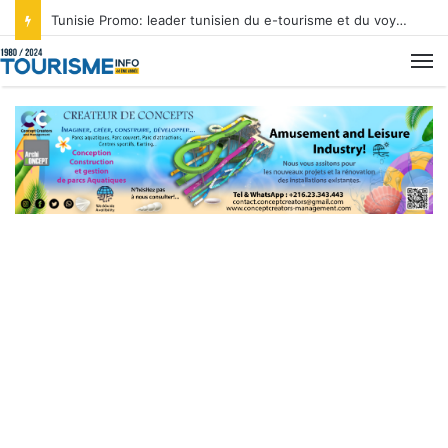
Tunisie Promo: leader tunisien du e-tourisme et du voyage sur mesure
M