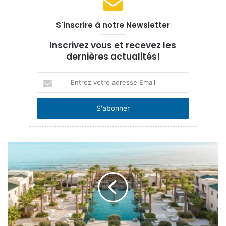
directs et indirect.
S'inscrire à notre Newsletter
L’«Annuaire du Bien Etre 2024 » œuvre pour dynamiser
l’activité et relancer son développement. Il contribuera à
Inscrivez vous et recevez les
améliorer la destination Tunisie et sa notoriété. Le Bien
dernières actualités!
Etre est la Tunisie de demain.
Entrez
votre
adresse
Email