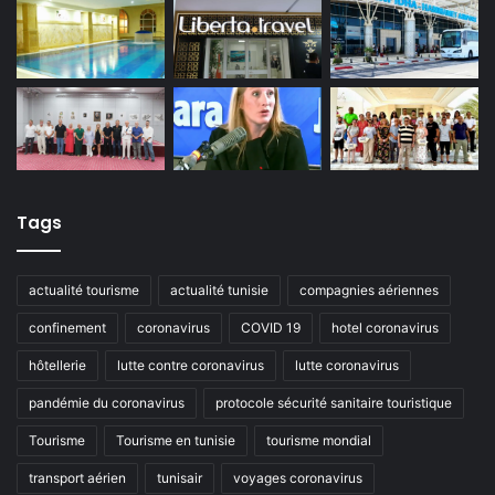
Tags
actualité tourisme
actualité tunisie
compagnies aériennes
confinement
coronavirus
COVID 19
hotel coronavirus
hôtellerie
lutte contre coronavirus
lutte coronavirus
pandémie du coronavirus
protocole sécurité sanitaire touristique
Tourisme
Tourisme en tunisie
tourisme mondial
transport aérien
tunisair
voyages coronavirus