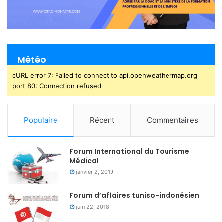
Météo
cURL error 7: Failed to connect to api.openweathermap.org
port 80: Connection refused
Populaire
Récent
Commentaires
Forum International du Tourisme
Médical
janvier 2, 2019
Forum d’affaires tuniso-indonésien
juin 22, 2018