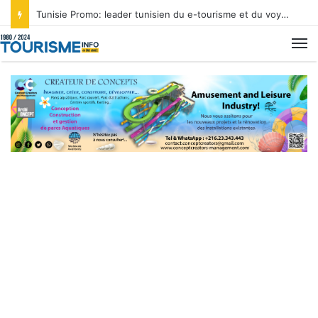
Tunisie Promo: leader tunisien du e-tourisme et du voyage sur mesure
M