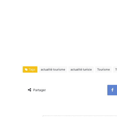
Tags
actualité tourisme
actualité tunisie
Tourisme
T
Partager