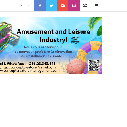
Facebook
Twitter
YouTube
Instagram
Article
Sidebar
Aléatoire
(barre
latérale)