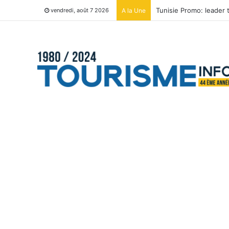
Tunisie Promo: leader
A la Une
vendredi, août 7 2026