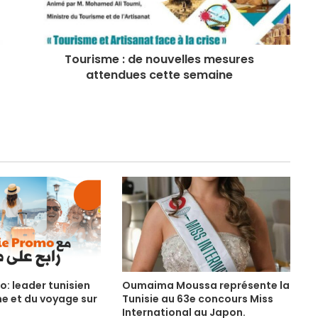
o
u
ri
Tourisme : de nouvelles mesures
s
attendues cette semaine
m
e
t
u
n
i
s
i
e
a
c
o: leader tunisien
Oumaima Moussa représente la
t
e et du voyage sur
Tunisie au 63e concours Miss
u
International au Japon.