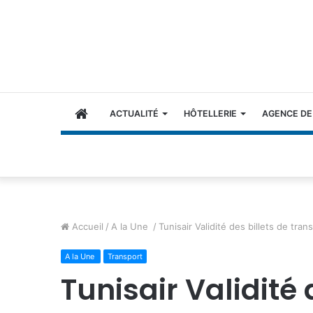
ACCUEIL
ACTUALITÉ
HÔTELLERIE
AGENCE DE
Accueil
/
A la Une
/
Tunisair Validité des billets de tran
A la Une
Transport
Tunisair Validité 