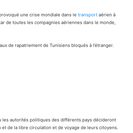
provoqué une crise mondiale dans le
transport
aérien à
’instar de toutes les compagnies aériennes dans le monde,
aux de rapatriement de Tunisiens bloqués à l’étranger.
T
u
n
i
s
a
ir
T
ù les autorités politiques des différents pays décideront
r
 et de la libre circulation et de voyage de leurs citoyens.