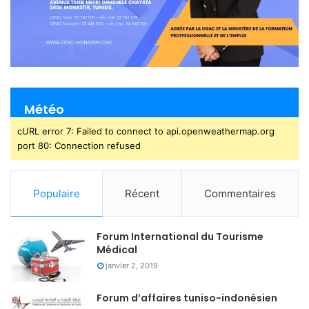
Météo
cURL error 7: Failed to connect to api.openweathermap.org
port 80: Connection refused
Populaire
Récent
Commentaires
Forum International du Tourisme
Médical
janvier 2, 2019
Forum d’affaires tuniso-indonésien