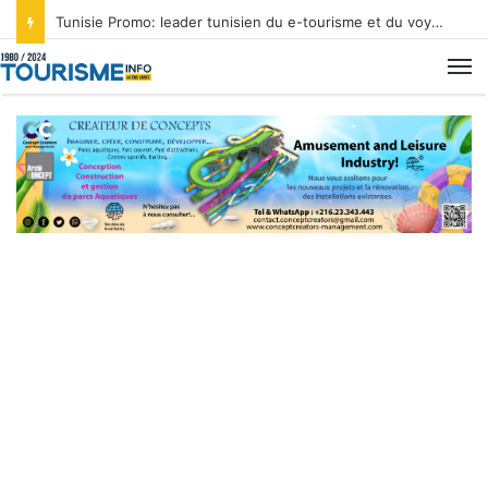
Tunisie Promo: leader tunisien du e-tourisme et du voyage sur mesure
M