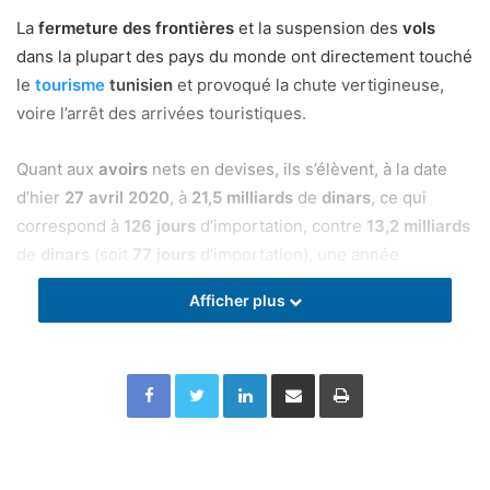
La
fermeture des frontières
et la suspension des
vols
dans la plupart des pays du monde ont directement touché
le
tourisme
tunisien
et provoqué la chute vertigineuse,
voire l’arrêt des arrivées touristiques.
Quant aux
avoirs
nets en devises, ils s’élèvent, à la date
d’hier
27 avril 2020
, à
21,5 milliards
de
dinars
, ce qui
correspond à
126 jours
d’importation, contre
13,2 milliards
de
dinars
(soit
77 jours
d’importation), une année
auparavant.
Afficher plus
Facebook
Twitter
Linkedin
Partager par email
Imprimer