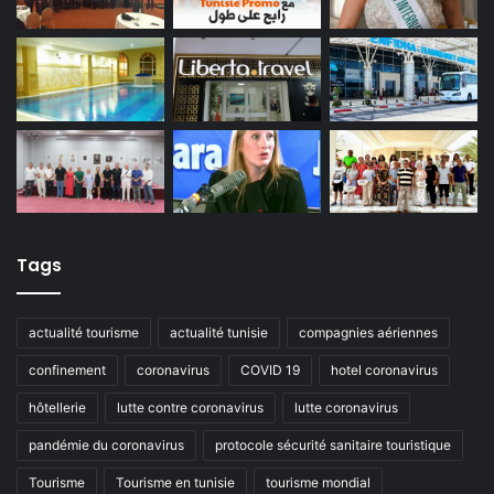
Tags
actualité tourisme
actualité tunisie
compagnies aériennes
confinement
coronavirus
COVID 19
hotel coronavirus
hôtellerie
lutte contre coronavirus
lutte coronavirus
pandémie du coronavirus
protocole sécurité sanitaire touristique
Tourisme
Tourisme en tunisie
tourisme mondial