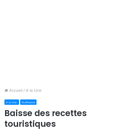
Accueil
/
A la Une
A la Une
Ecofinance
Baisse des recettes
touristiques