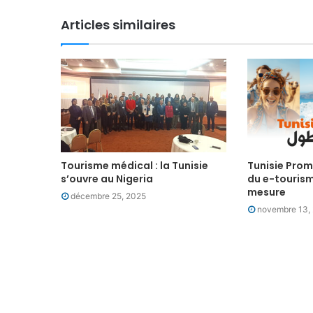
i
Articles similaires
l
Tourisme médical : la Tunisie
Tunisie Prom
s’ouvre au Nigeria
du e-tourism
mesure
décembre 25, 2025
novembre 13,