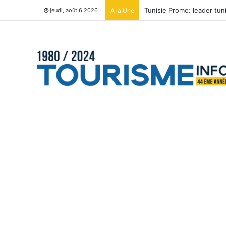
Tunisie Promo: leader tu
A la Une
jeudi, août 6 2026