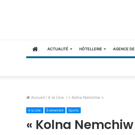
ACCUEIL
ACTUALITÉ
HÔTELLERIE
AGENCE DE
Accueil
/
A la Une
/
« Kolna Nemchiw »
A la Une
Événement
Sports
« Kolna Nemchiw