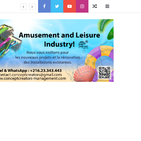
Facebook
Twitter
YouTube
Instagram
Article
Sidebar
Aléatoire
(barre
latérale)