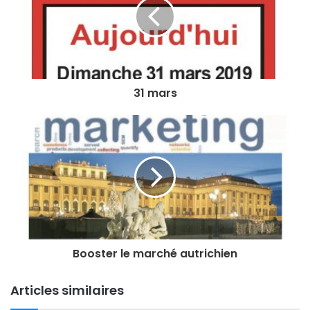
e
a
d
r
e
s
31 mars
s
e
E
m
a
i
l
Booster le marché autrichien
Articles similaires