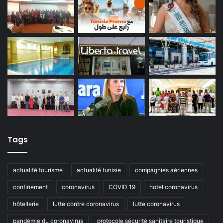
Tags
actualité tourisme
actualité tunisie
compagnies aériennes
confinement
coronavirus
COVID 19
hotel coronavirus
hôtellerie
lutte contre coronavirus
lutte coronavirus
pandémie du coronavirus
protocole sécurité sanitaire touristique