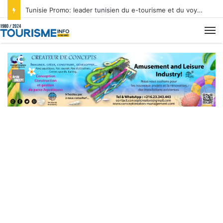
Tunisie Promo: leader tunisien du e-tourisme et du voyage sur mesure
M