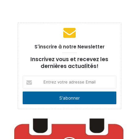
S'inscrire à notre Newsletter
Inscrivez vous et recevez les
dernières actualités!
E
n
t
r
e
z
v
o
t
r